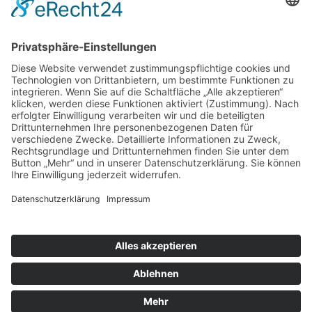
EKG Hotline
… für ärztliche Kollegen
Fax 030. 39 80 52 70
Bitte beachten Sie auch:
www.
Fokus-EKG.de
Die Nr. 1 der Websites zum Thema EKG.
Datenschutz
Impressum
Nach oben scrollen
Liebe Patientin, lieber Patient,
Unsere Praxis ist am Montag den 23.09.24 und Montag den
30.09.24 nur am vormittag von 08.00 – 12.00 Uhr geöffnet.
Am Donnerstag den 03.10.24 und Freitag den 04.10.24 bleibt
unsere Praxis geschlossen.
Ihr Praxisteam