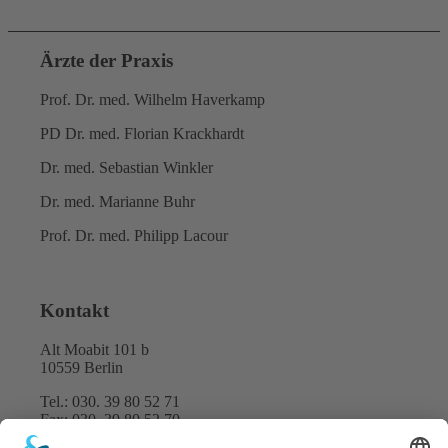
Ärzte der Praxis
Prof. Dr. med. Wilhelm Haverkamp
PD Dr. med. Florian Krackhardt
Dr. med. Sebastian Winkler
Dr. med. Marianne Buhr
Prof. Dr. med. Philipp Lacour
Kontakt
Alt Moabit 101 b
10559 Berlin
Tel.: 030. 39 80 52 71
Fax: 030. 39 80 52 70
E-Mail:
info@kardiologie-spreebogen.de